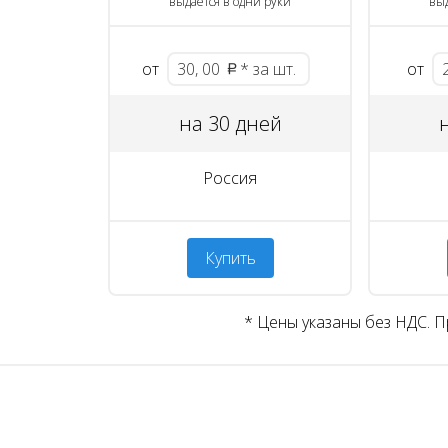
выдается в одни руки
выд
от
30, 00
* за шт.
от
на 30 дней
Россия
Купить
* Цены указаны без НДС. 