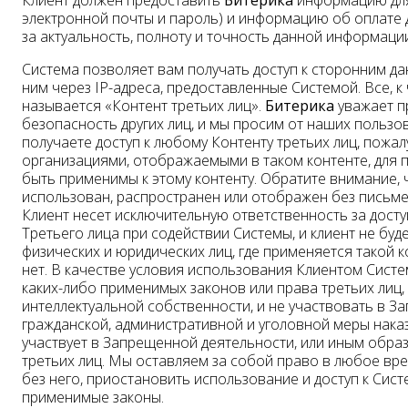
Клиент должен предоставить
Битерика
информацию для 
электронной почты и пароль) и информацию об оплате 
за актуальность, полноту и точность данной информации
Система позволяет вам получать доступ к сторонним дан
ним через IP-адреса, предоставленные Системой. Все, 
называется «Контент третьих лиц».
Битерика
уважает п
безопасность других лиц, и мы просим от наших польз
получаете доступ к любому Контенту третьих лиц, пожал
организациями, отображаемыми в таком контенте, для п
быть применимы к этому контенту. Обратите внимание, 
использован, распространен или отображен без письм
Клиент несет исключительную ответственность за досту
Третьего лица при содействии Системы, и клиент не бу
физических и юридических лиц, где применяется такой к
нет. В качестве условия использования Клиентом Систе
каких-либо применимых законов или права третьих лиц
интеллектуальной собственности, и не участвовать в З
гражданской, административной и уголовной меры наказ
участвует в Запрещенной деятельности, или иным обр
третьих лиц. Мы оставляем за собой право в любое вр
без него, приостановить использование и доступ к Си
применимые законы.