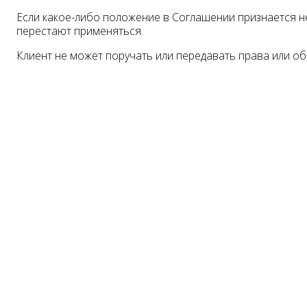
Если какое-либо положение в Соглашении признается 
перестают применяться.
Клиент не может поручать или передавать права или о
Получение прокси происходит в автомат